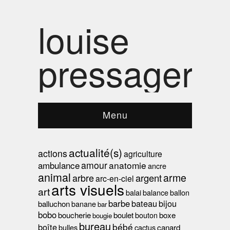
louise
pressager
Menu
actualité(s)
actions
agriculture
ambulance
amour
anatomie
ancre
animal
arme
arbre
argent
arc-en-ciel
arts visuels
art
balai
balance
ballon
barbe
bateau
bijou
balluchon
banane
bar
bobo
boucherie
boulet
bouton
boxe
bougie
bureau
bébé
boîte
bulles
cactus
canard