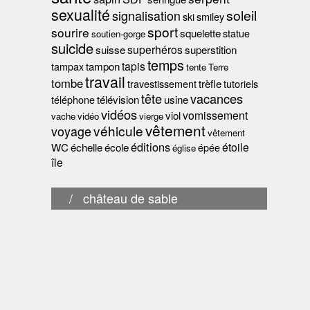
sexualité
soleil
signalisation
ski
smiley
sport
sourire
squelette
statue
soutien-gorge
suicide
superhéros
suisse
superstition
temps
tapis
tampax
tampon
tente
Terre
travail
tombe
travestissement
trèfle
tutoriels
tête
vacances
téléphone
télévision
usine
vidéos
vomissement
viol
vache
vidéo
vierge
vêtement
véhicule
voyage
vêtement
éditions
étoile
WC
échelle
école
épée
église
île
/
château de sable