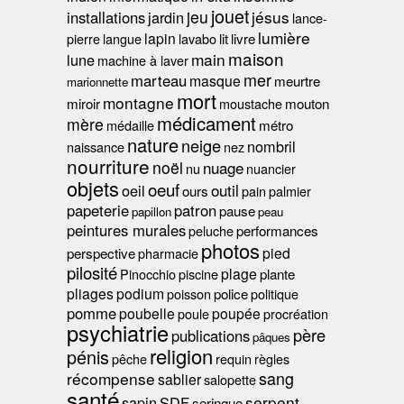
jouet
jeu
jésus
installations
jardin
lance-
lumière
lapin
pierre
langue
lavabo
lit
livre
maison
main
lune
machine à laver
mer
marteau
masque
meurtre
marionnette
mort
montagne
miroir
moustache
mouton
médicament
mère
médaille
métro
nature
neige
nombril
naissance
nez
nourriture
noël
nuage
nu
nuancier
objets
oeuf
outil
oeil
ours
pain
palmier
papeterie
patron
pause
papillon
peau
peintures murales
peluche
performances
photos
pied
perspective
pharmacie
pilosité
plage
Pinocchio
piscine
plante
pliages
podium
poisson
police
politique
pomme
poubelle
poupée
poule
procréation
psychiatrie
père
publications
pâques
religion
pénis
pêche
requin
règles
sang
récompense
sablier
salopette
santé
serpent
sapin
SDF
seringue