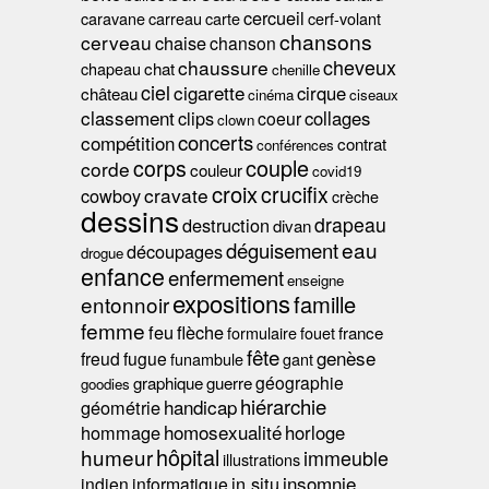
cercueil
caravane
carreau
carte
cerf-volant
chansons
cerveau
chaise
chanson
cheveux
chaussure
chapeau
chat
chenille
ciel
cigarette
cirque
château
cinéma
ciseaux
classement
clips
collages
coeur
clown
concerts
compétition
contrat
conférences
couple
corps
corde
couleur
covid19
croix
crucifix
cravate
cowboy
crèche
dessins
drapeau
destruction
divan
eau
déguisement
découpages
drogue
enfance
enfermement
enseigne
expositions
famille
entonnoir
femme
feu
flèche
formulaire
fouet
france
fête
genèse
freud
fugue
funambule
gant
géographie
graphique
guerre
goodies
hiérarchie
handicap
géométrie
homosexualité
hommage
horloge
hôpital
humeur
immeuble
illustrations
insomnie
in situ
indien
informatique